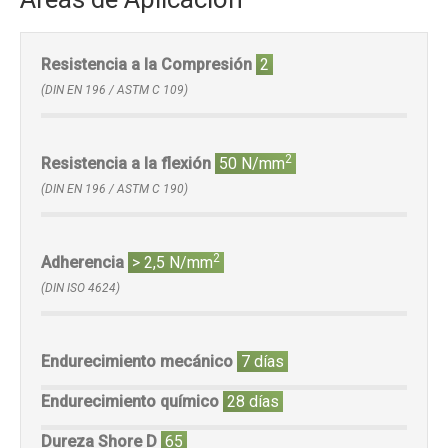
Resistencia a la Compresión
2
(DIN EN 196 / ASTM C 109)
2
Resistencia a la flexión
50 N/mm
(DIN EN 196 / ASTM C 190)
2
Adherencia
> 2,5 N/mm
(DIN ISO 4624)
Endurecimiento mecánico
7 días
Endurecimiento químico
28 días
Dureza Shore D
65