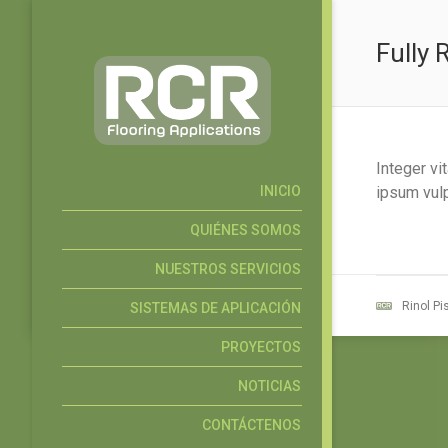
Fully 
Integer v
INICIO
ipsum vulp
QUIÉNES SOMOS
NUESTROS SERVICIOS
Rinol Pi
SISTEMAS DE APLICACIÓN
PROYECTOS
NOTICIAS
CONTÁCTENOS