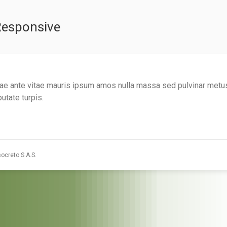
Responsive
Estás aquí:
itae ante vitae mauris ipsum amos nulla massa sed pulvinar met
utate turpis.
socreto S.A.S.